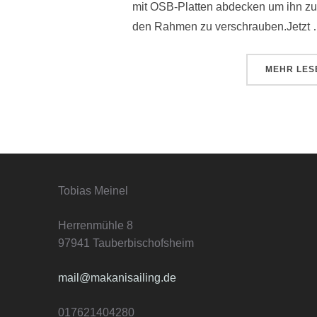
mit OSB-Platten abdecken um ihn zu 
den Rahmen zu verschrauben.Jetzt
ÜBE
MEHR
LES
Tobias Meinel
Herrenmühle 8
97941 Tauberbischofsheim
mail@makanisailing.de
017621404280