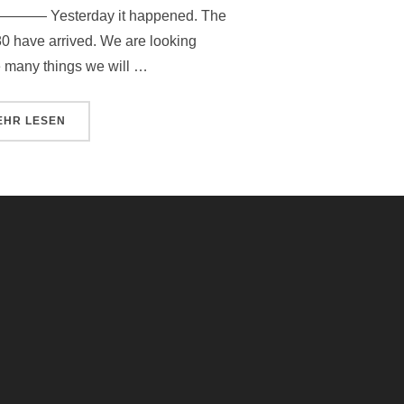
sterday it happened. The
80 have arrived. We are looking
he many things we will …
ÜBER „DIE PLÄNE SIND DA! / THE PLANS ARE HERE!“
EHR
LESEN