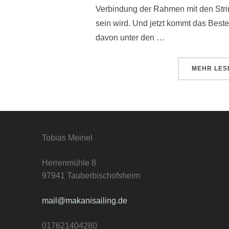
Verbindung der Rahmen mit den Stri
sein wird. Und jetzt kommt das Beste 
davon unter den …
ÜBE
MEHR
LES
Tobias Meinel
Herrenmühle 8
97941 Tauberbischofsheim
mail@makanisailing.de
017621404280